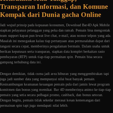
Transparan Informasi, dan Komune
Kompak dari Dunia gacha Online
Jadi wujud prinsip pada kepuasan konsumen, Download Bar4D Apk Mobile
siapkan pelayanan pelanggan yang peka dan ramah. Pemain bisa mengontak
team support kapan pun lewat live chat, e-mail, atau nomor telpon yang ada.
Masalah ini menegaskan kalau tiap pertanyaan atau permasalahan dapat dari
tangani secara cepat, memberinya pengalaman bermain. Dalam usaha untuk
berikan keputusan serta transparan, siapkan data komplet berkaitan rasio
pembayaran (RTP) untuk tiap-tiap permainan spin. Pemain bisa secara
gampang terhubung data ini.
Dengan demikian, tidak cuma jadi area hiburan yang menggembirakan tapi
juga jadi sumber data yang mempunyai nilai buat banyak pemain.
Kesinambungan keamanan keuangan pemain pula dari jamin lewat program
komitmen dan bonus yang memikat. Bar 4D memberinya animo ke tiap-tiap
pemain yang setia secara pelbagai promo, cashback, dan bonus setoran.
Dengan begitu, pemain tidak sekedar merasai kesan kemenangan dari
permainan spin tapi juga mendapati nilai lebih.