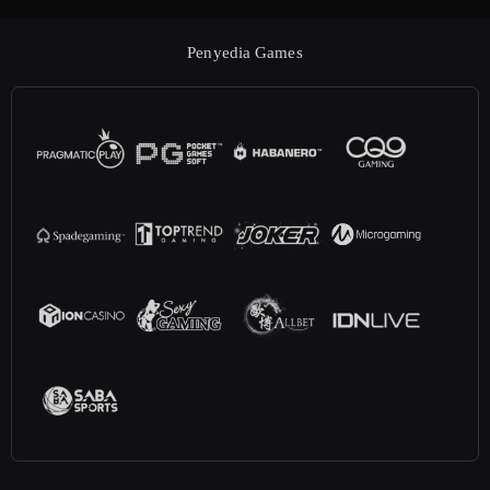
Penyedia Games