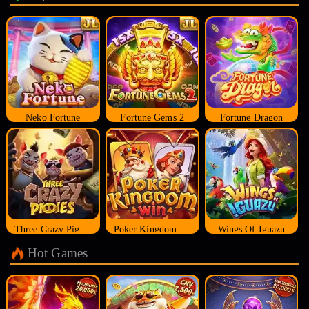
Neko Fortune
Fortune Gems 2
Fortune Dragon
Three Crazy Piggies
Poker Kingdom Win
Wings Of Iguazu
Hot Games