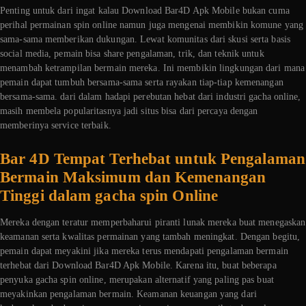
Penting untuk dari ingat kalau Download Bar4D Apk Mobile bukan cuma
perihal permainan spin online namun juga mengenai membikin komune yang
sama-sama memberikan dukungan. Lewat komunitas dari skusi serta basis
social media, pemain bisa share pengalaman, trik, dan teknik untuk
menambah ketrampilan bermain mereka. Ini membikin lingkungan dari mana
pemain dapat tumbuh bersama-sama serta rayakan tiap-tiap kemenangan
bersama-sama. dari dalam hadapi perebutan hebat dari industri gacha online,
masih membela popularitasnya jadi situs bisa dari percaya dengan
memberinya service terbaik.
Bar 4D Tempat Terhebat untuk Pengalaman
Bermain Maksimum dan Kemenangan
Tinggi dalam gacha spin Online
Mereka dengan teratur memperbaharui piranti lunak mereka buat menegaskan
keamanan serta kwalitas permainan yang tambah meningkat. Dengan begitu,
pemain dapat meyakini jika mereka terus mendapati pengalaman bermain
terhebat dari Download Bar4D Apk Mobile. Karena itu, buat beberapa
penyuka gacha spin online, merupakan alternatif yang paling pas buat
meyakinkan pengalaman bermain. Keamanan keuangan yang dari