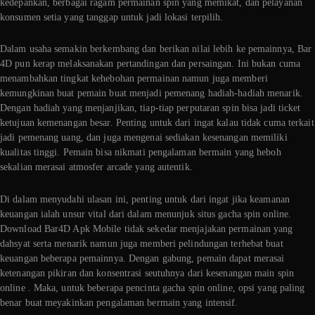
kedepankan, berbagai ragam permainan spin yang memikat, dan pelayanan
konsumen setia yang tanggap untuk jadi lokasi terpilih.
Dalam usaha semakin berkembang dan berikan nilai lebih ke pemainnya, Bar
4D pun kerap melaksanakan pertandingan dan persaingan. Ini bukan cuma
menambahkan tingkat kehebohan permainan namun juga memberi
kemungkinan buat pemain buat menjadi pemenang hadiah-hadiah menarik.
Dengan hadiah yang menjanjikan, tiap-tiap perputaran spin bisa jadi ticket
ketujuan kemenangan besar. Penting untuk dari ingat kalau tidak cuma terkait
jadi pemenang uang, dan juga mengenai sediakan kesenangan memiliki
kualitas tinggi. Pemain bisa nikmati pengalaman bermain yang heboh
sekalian merasai atmosfer arcade yang autentik.
Di dalam menyudahi ulasan ini, penting untuk dari ingat jika keamanan
keuangan ialah unsur vital dari dalam menunjuk situs gacha spin online.
Download Bar4D Apk Mobile tidak sekedar menjajakan permainan yang
dahsyat serta menarik namun juga memberi pelindungan terhebat buat
keuangan beberapa pemainnya. Dengan gabung, pemain dapat merasai
ketenangan pikiran dan konsentrasi seutuhnya dari kesenangan main spin
online . Maka, untuk beberapa pencinta gacha spin online, opsi yang paling
benar buat meyakinkan pengalaman bermain yang intensif.