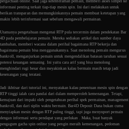
pergachaan online. Saat jaga ketenteraman pemain, memberi akses simpel ke
informasi penting terkait tiap-tiap mesin spin. Ini dari melakukan untuk
berikan transparan dan memungkinkannya pemain membuat ketetapan yang
makin lebih terinformasi saat sebelum mengawali permainan.
Utamanya pengetahuan mengenai RTP pula tercermin dalam pendekatan Bar
4D pada pembelajaran pemain. Mereka sediakan artikel dan sumber daya
tambahan, memberi wacana dalam perihal bagaimana RTP bekerja dan
bagaimana pemain bisa menggunakannya. Saat menolong pemain mengurus
bankroll, menganjurkan pemain untuk mengendalikan batasan taruhan sesuai
potensi keuangan semasing. Ini yaitu cara arif yang bisa menolong
menghindari rugi besar dan meyakinkan kalau bermain masih tetap jadi
kesenangan yang teratasi.
Jadi ikhtisar dari tutorial ini, menyatakan kalau penentuan mesin spin dengan
RTP tinggi ialah cara pandai dari dalam memperoleh kemenangan. Tetapi,
kemajuan dari impaki oleh pengetahuan perihal spek permainan, management
bankroll, dan dari siplin waktu bermain. Bar4D Deposit Dana bukan cuma
menyiapkan mesin dengan RTP paling tinggi, tapi juga menyuport pemain
dengan informasi serta pendapat yang perlukan . Maka, buat banyak
pengagum gacha spin online yang pengin meraih kemenangan, pedoman