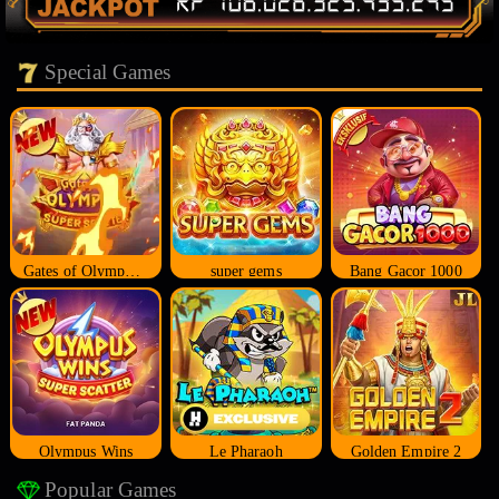
Special Games
Gates of Olympus Super Scatter
super gems
Bang Gacor 1000
Olympus Wins
Le Pharaoh
Golden Empire 2
Popular Games