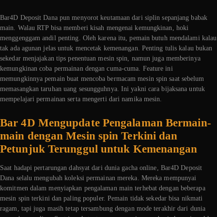
Bar4D Deposit Dana pun menyorot keutamaan dari siplin sepanjang babak
main. Walau RTP bisa memberi kisah mengenai kemungkinan, hoki
menggenggam andil penting. Oleh karena itu, pemain butuh mendalami kalau
tak ada agunan jelas untuk mencetak kemenangan. Penting tulis kalau bukan
sekedar menjajakan tips penentuan mesin spin, namun juga memberinya
kemungkinan coba permainan dengan cuma-cuma. Feature ini
memungkinnya pemain buat mencoba bermacam mesin spin saat sebelum
memasangkan taruhan uang sesungguhnya. Ini yakni cara bijaksana untuk
mempelajari permainan serta mengerti dari namika mesin.
Bar 4D Mengupdate Pengalaman Bermain-
main dengan Mesin spin Terkini dan
Petunjuk Terunggul untuk Kemenangan
Saat hadapi pertarungan dahsyat dari dunia gacha online, Bar4D Deposit
Dana selalu mengubah koleksi permainan mereka. Mereka mempunyai
komitmen dalam menyiapkan pengalaman main terhebat dengan beberapa
mesin spin terkini dan paling populer. Pemain tidak sekedar bisa nikmati
ragam, tapi juga masih tetap tersambung dengan mode terakhir dari dunia