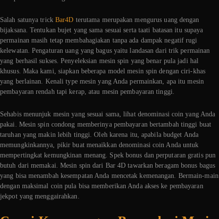
Salah satunya trick
Bar4D
terutama merupakan mengurus uang dengan
bijaksana. Tentukan bujet yang sama sesuai serta taati batasan itu supaya
permainan masih tetap membahagiakan tanpa ada dampak negatif rugi
kelewatan. Pengaturan uang yang bagus yaitu landasan dari trik permainan
yang berhasil sukses. Penyeleksian mesin spin yang benar pula jadi hal
khusus. Maka kami, siapkan beberapa model mesin spin dengan ciri-khas
yang berlainan. Kenali type mesin yang Anda permainkan, apa itu mesin
pembayaran rendah tapi kerap, atau mesin pembayaran tinggi.
Sehabis menunjuk mesin yang sesuai sama, lihat denominasi coin yang Anda
pakai. Mesin spin condong memberinya pembayaran bertambah tinggi buat
taruhan yang makin lebih tinggi. Oleh karena itu, apabila budget Anda
memungkinkannya, pikir buat menaikkan denominasi coin Anda untuk
mempertingkat kemungkinan menang. Spek bonus dan perputaran gratis pun
butuh dari memakai. Mesin spin dari Bar 4D tawarkan beragam bonus bagus
yang bisa menambah kesempatan Anda mencetak kemenangan. Bermain-main
dengan maksimal coin pula bisa memberikan Anda akses ke pembayaran
jekpot yang menggairahkan.