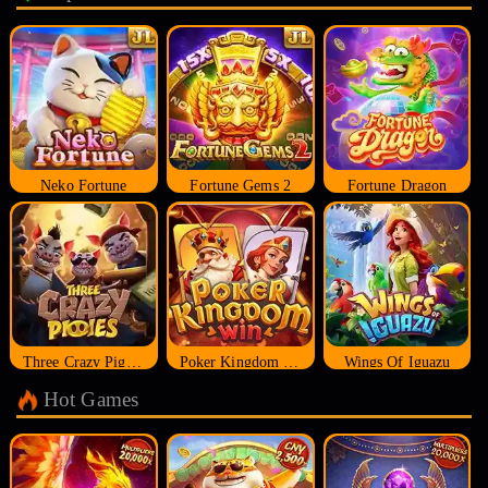
Neko Fortune
Fortune Gems 2
Fortune Dragon
Three Crazy Piggies
Poker Kingdom Win
Wings Of Iguazu
Hot Games