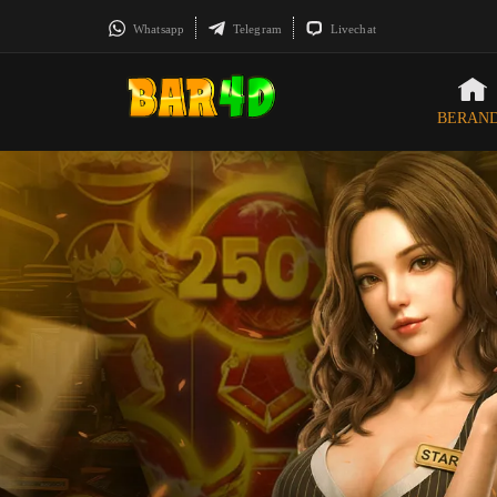
Whatsapp
Telegram
Livechat
BERAN