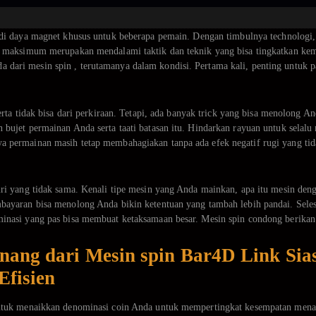
di daya magnet khusus untuk beberapa pemain. Dengan timbulnya technologi, p
n maksimum merupakan mendalami taktik dan teknik yang bisa tingkatkan kem
ari mesin spin , terutamanya dalam kondisi. Pertama kali, penting untuk 
rta tidak bisa dari perkiraan. Tetapi, ada banyak trick yang bisa menolong
bujet permainan Anda serta taati batasan itu. Hindarkan rayuan untuk selalu
permainan masih tetap membahagiakan tanpa ada efek negatif rugi yang tidak
ri yang tidak sama. Kenali tipe mesin yang Anda mainkan, apa itu mesin de
ayaran bisa menolong Anda bikin ketentuan yang tambah lebih pandai. Seles
inasi yang pas bisa membuat ketaksamaan besar. Mesin spin condong berikan 
ng dari Mesin spin Bar4D Link Sias
Efisien
tuk menaikkan denominasi coin Anda untuk mempertingkat kesempatan menang. S