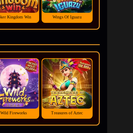
oker Kingdom Win
Wings Of Iguazu
Wild Fireworks
Treasures of Aztec