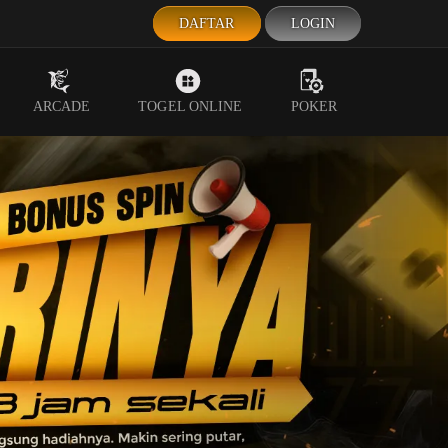
DAFTAR
LOGIN
ARCADE
TOGEL ONLINE
POKER