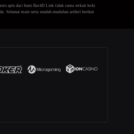
sin spin dari basis Bar4D Link tidak cuma terkait hoki
da. Selamat main serta mudah-mudahan artikel berikut