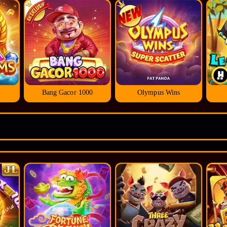
Bang Gacor 1000
Olympus Wins