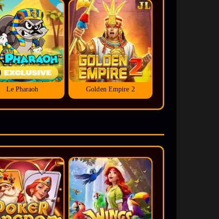
Le Pharaoh
Golden Empire 2