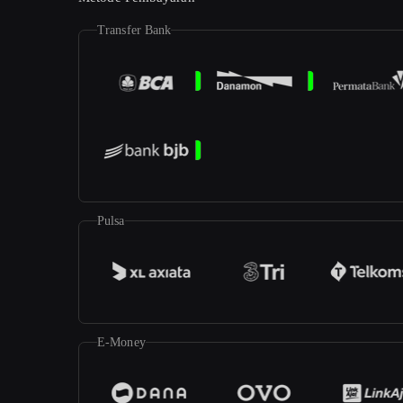
Transfer Bank
Pulsa
E-Money