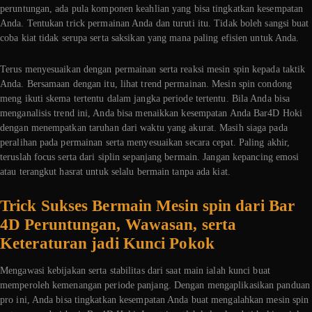
peruntungan, ada pula komponen keahlian yang bisa tingkatkan kesempatan
Anda. Tentukan trick permainan Anda dan turuti itu. Tidak boleh sangsi buat
coba kiat tidak serupa serta saksikan yang mana paling efisien untuk Anda.
Terus menyesuaikan dengan permainan serta reaksi mesin spin kepada taktik
Anda. Bersamaan dengan itu, lihat trend permainan. Mesin spin condong
meng ikuti skema tertentu dalam jangka periode tertentu. Bila Anda bisa
menganalisis trend ini, Anda bisa menaikkan kesempatan Anda Bar4D Hoki
dengan menempatkan taruhan dari waktu yang akurat. Masih siaga pada
peralihan pada permainan serta menyesuaikan secara cepat. Paling akhir,
teruslah focus serta dari siplin sepanjang bermain. Jangan kepancing emosi
atau terangkut hasrat untuk selalu bermain tanpa ada kiat.
Trick Sukses Bermain Mesin spin dari Bar
4D Peruntungan, Wawasan, serta
Keteraturan jadi Kunci Pokok
Mengawasi kebijakan serta stabilitas dari saat main ialah kunci buat
memperoleh kemenangan periode panjang. Dengan mengaplikasikan panduan
pro ini, Anda bisa tingkatkan kesempatan Anda buat mengalahkan mesin spin