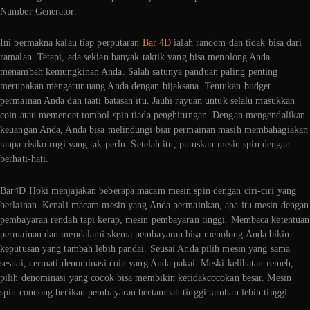
Number Generator.
Ini bermakna kalau tiap perputaran
Bar 4D
ialah random dan tidak bisa dari
ramalan. Tetapi, ada sekian banyak taktik yang bisa menolong Anda
menambah kemungkinan Anda. Salah satunya panduan paling penting
merupakan mengatur uang Anda dengan bijaksana. Tentukan budget
permainan Anda dan taati batasan itu. Jauhi rayuan untuk selalu masukkan
coin atau memencet tombol spin tiada penghitungan. Dengan mengendalikan
keuangan Anda, Anda bisa melindungi biar permainan masih membahagiakan
tanpa risiko rugi yang tak perlu. Setelah itu, putuskan mesin spin dengan
berhati-hati.
Bar4D Hoki menjajakan beberapa macam mesin spin dengan ciri-ciri yang
berlainan. Kenali macam mesin yang Anda permainkan, apa itu mesin dengan
pembayaran rendah tapi kerap, mesin pembayaran tinggi. Membaca ketentuan
permainan dan mendalami skema pembayaran bisa menolong Anda bikin
keputusan yang tambah lebih pandai. Seusai Anda pilih mesin yang sama
sesuai, cermati denominasi coin yang Anda pakai. Meski kelihatan remeh,
pilih denominasi yang cocok bisa membikin ketidakcocokan besar. Mesin
spin condong berikan pembayaran bertambah tinggi taruhan lebih tinggi.