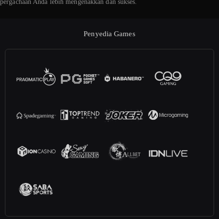
pergachaan Anda lebih mengenakkan dan sukses.
Penyedia Games