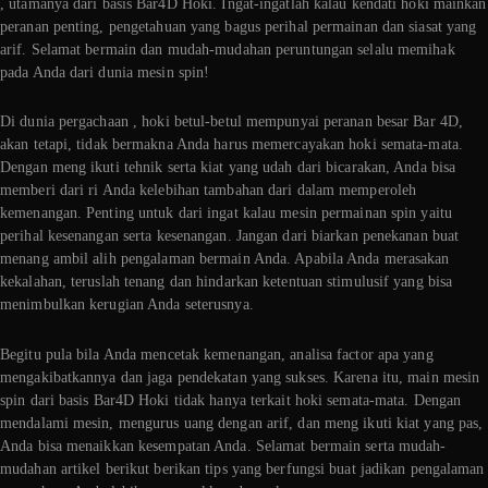
, utamanya dari basis Bar4D Hoki. Ingat-ingatlah kalau kendati hoki mainkan
peranan penting, pengetahuan yang bagus perihal permainan dan siasat yang
arif. Selamat bermain dan mudah-mudahan peruntungan selalu memihak
pada Anda dari dunia mesin spin!
Di dunia pergachaan , hoki betul-betul mempunyai peranan besar Bar 4D,
akan tetapi, tidak bermakna Anda harus memercayakan hoki semata-mata.
Dengan meng ikuti tehnik serta kiat yang udah dari bicarakan, Anda bisa
memberi dari ri Anda kelebihan tambahan dari dalam memperoleh
kemenangan. Penting untuk dari ingat kalau mesin permainan spin yaitu
perihal kesenangan serta kesenangan. Jangan dari biarkan penekanan buat
menang ambil alih pengalaman bermain Anda. Apabila Anda merasakan
kekalahan, teruslah tenang dan hindarkan ketentuan stimulusif yang bisa
menimbulkan kerugian Anda seterusnya.
Begitu pula bila Anda mencetak kemenangan, analisa factor apa yang
mengakibatkannya dan jaga pendekatan yang sukses. Karena itu, main mesin
spin dari basis Bar4D Hoki tidak hanya terkait hoki semata-mata. Dengan
mendalami mesin, mengurus uang dengan arif, dan meng ikuti kiat yang pas,
Anda bisa menaikkan kesempatan Anda. Selamat bermain serta mudah-
mudahan artikel berikut berikan tips yang berfungsi buat jadikan pengalaman