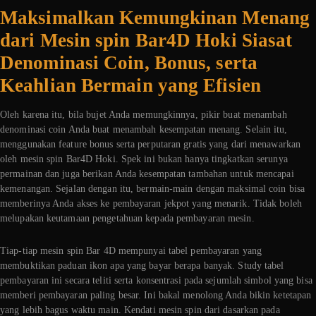
Maksimalkan Kemungkinan Menang
dari Mesin spin Bar4D Hoki Siasat
Denominasi Coin, Bonus, serta
Keahlian Bermain yang Efisien
Oleh karena itu, bila bujet Anda memungkinnya, pikir buat menambah
denominasi coin Anda buat menambah kesempatan menang. Selain itu,
menggunakan feature bonus serta perputaran gratis yang dari menawarkan
oleh mesin spin Bar4D Hoki. Spek ini bukan hanya tingkatkan serunya
permainan dan juga berikan Anda kesempatan tambahan untuk mencapai
kemenangan. Sejalan dengan itu, bermain-main dengan maksimal coin bisa
memberinya Anda akses ke pembayaran jekpot yang menarik. Tidak boleh
melupakan keutamaan pengetahuan kepada pembayaran mesin.
Tiap-tiap mesin spin Bar 4D mempunyai tabel pembayaran yang
membuktikan paduan ikon apa yang bayar berapa banyak. Study tabel
pembayaran ini secara teliti serta konsentrasi pada sejumlah simbol yang bisa
memberi pembayaran paling besar. Ini bakal menolong Anda bikin ketetapan
yang lebih bagus waktu main. Kendati mesin spin dari dasarkan pada