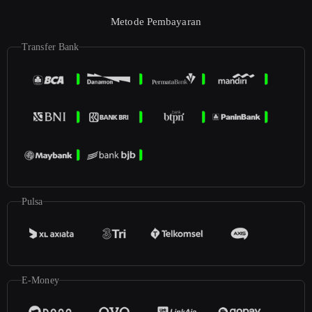
Metode Pembayaran
Transfer Bank
Pulsa
E-Money