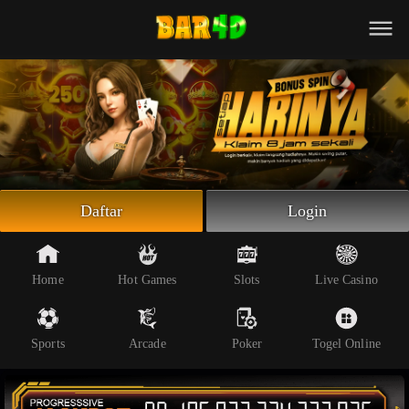
Beranda
Slot Online
Live Casino
Sportsbook
Arcade
Togel Online
Daftar
Login
Poker
Whatsapp
Home
Hot Games
Slots
Live Casino
Telegram
Sports
Arcade
Poker
Togel Online
Livechat